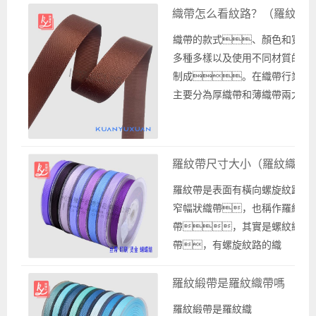
織帶怎么看紋路？（羅紋織
織帶的款式、顏色和寬度
多種多樣以及使用不同材質的紗
制成。在織帶行業(yè
主要分為厚織帶和薄織帶兩大類
厚織帶的生產(chǎn)廠家如背包
帶、汽車安全帶等款式的織
帶，薄織帶的生產(chǎn
羅紋帶尺寸大小（羅紋織帶
廠家如禮品包裝、玩具裝飾以及
卉包裝或蛋糕裝飾使用的絲
羅紋帶是表面有橫向螺旋紋路的
帶、緞帶、雪紡帶等款式
窄幅狀織帶，也稱作羅紋織
織帶。根據(jù)相應的選擇可以
帶，其實是螺紋織
帶使用在各種場景中，
帶，有螺旋紋路的織
如禮...
帶。羅紋帶尺寸大小是購買
羅紋帶時需要了解的重要信息之
羅紋緞帶是羅紋織帶嗎
一。羅紋帶有很多種顏色和寬度
羅紋緞帶是羅紋織