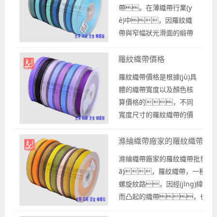
尺寸，都是經(jīng)常生活中使
帶。在薄織帶行業(y
用的顏色和寬度。在選擇羅紋帶
è)中，因羅紋織
時，需要根據(jù)實際需要選擇
帶與窄幅狀光滑面的緞帶
合適的寬度尺寸，以確保能夠滿
相似，被稱作羅紋緞
足使用要求。 羅紋帶
帶、羅緞絲
羅紋織帶價格
的尺寸有...
帶。 作為專業(y
羅紋織帶價格是根據(jù)具
è)織帶生產(chǎn)廠家的
體的織帶寬度以及顏色核
廣州寬豫軒織帶廠，羅紋
算價格的，不同
織帶與光滑面的緞帶差不
寬度尺寸的羅紋織帶的價
多一樣，有相同
格也是不一樣的。
的顏色相同寬度尺寸的現
比如羅紋織帶的3分寬度的
滌綸織帶廠家的羅紋織帶批發(
(xiàn)貨供應。 那么羅紋
批發(fā)價格也5分寬的批
緞帶有哪些寬度尺
滌綸織帶廠家的羅紋織帶批發(f
發(fā)價格就不一
寸？ 羅紋緞帶的
ā)，羅紋織帶，一種有
樣，作為專業(y
寬度尺寸與前面所說的緞
螺旋紋路，因經(jīng)緯紗
è)織帶廠家的織帶價格是
帶一樣，這些織
而凸起的織帶，也叫
有標準報價程序。 如
帶的顏色...
紋織帶、螺紋
果你有需要羅紋織帶價格