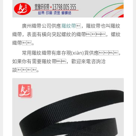
廣州織帶公司供應
羅紋帶
，羅紋帶也叫羅紋
織帶，表面有橫向突起螺紋的織帶，螺紋
織帶。
常用羅紋織帶有庫存現(xiàn)貨供應，
如果你有需要羅紋帶，歡迎來電咨詢洽
談。