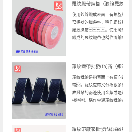
帶。羅紋織帶一般是采
羅紋織帶銷售（滌綸羅紋織
或是其他款式的織
綸紗線織成的織帶，也稱作滌綸
帶，如禮品羅紋織
使用紗線織成表面上有螺旋紋路
織帶或是滌綸織帶。羅紋織帶
帶、包裝羅紋
窄幅狀的織帶，稱作螺紋織帶
為現(xiàn)貨供應批發(fā)銷售
織帶或是其他款式的羅紋
羅紋織帶。使用滌綸紗
款式，有多種顏色和寬度規(guī)
織...
織成的羅紋織帶也稱作滌綸羅紋
發(fā)銷售。羅紋織帶在手
帶。羅紋織帶的表面上有橫向紋
面，有厚實感，立體效果
的織帶，手感摸起來
好，光...
凸起的紋路，相對緞帶手
羅紋織帶批發(fā)商（銀邊
硬一點。作為專業(yè)織帶生產(c
n)銷售廠家的廣州寬豫軒織帶廠
羅紋織帶是指表面上有橫向螺旋
你提供羅紋織帶銷售
帶。羅紋織帶又分為很多種類
有各種顏色和寬度的滌綸羅紋織
紋織帶的兩邊使用金線或是銀線
現(xiàn)貨批發(fā)銷...
帶，稱作金邊羅紋織帶或是
織帶。這種銀邊織帶是禮
面比較常用的織帶，
高密度滌綸羅紋帶兩邊織上銀邊
羅紋帶廠家批發(fā)羅紋織帶
使用銀色紗線織成。銀邊羅紋