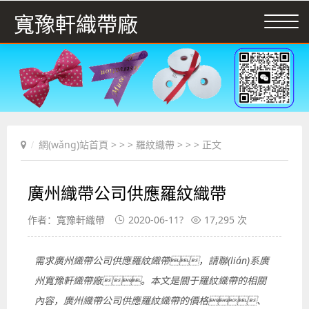
寬豫軒織帶廠
網(wǎng)站首頁
> > >
羅紋織帶
> > > 正文
廣州織帶公司供應羅紋織帶
作者：寬豫軒織帶
2020-06-11?
17,295 次
需求廣州織帶公司供應羅紋織帶，請聯(lián)系廣
州寬豫軒織帶廠。本文是關于羅紋織帶的相關
內容，廣州織帶公司供應羅紋織帶的價格、