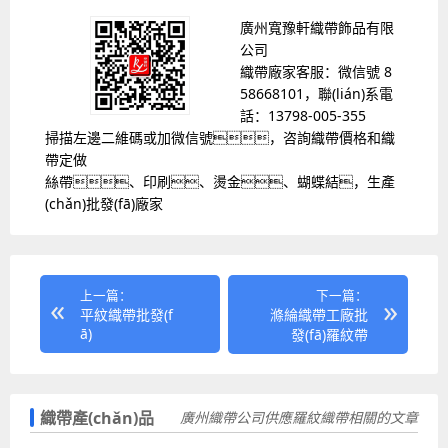
廣州寬豫軒織帶飾品有限
公司
織帶廠家客服：微信號 8
58668101，聯(lián)系電
話：13798-005-355
掃描左邊二維碼或加微信號，咨詢織帶價格和織
帶定做
絲帶、印刷、燙金、蝴蝶結，生產
(chǎn)批發(fā)廠家
上一篇：
下一篇：
平紋織帶批發(f
滌綸織帶工廠批
ā)
發(fā)羅紋帶
織帶產(chǎn)品
廣州織帶公司供應羅紋織帶相關的文章