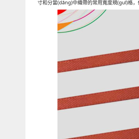
寸和分當(dāng)中織帶的常用寬度規(guī)