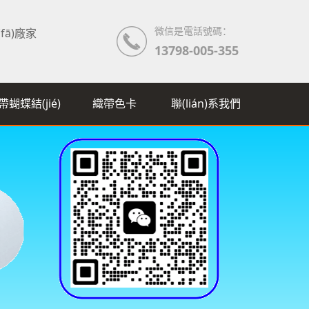
微信是電話號碼：
(fā)廠家
13798-005-355
帶蝴蝶結(jié)
織帶色卡
聯(lián)系我們