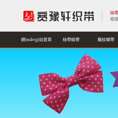
絲帶
根據
網(wǎng)站首頁
絲帶緞帶
羅紋織帶