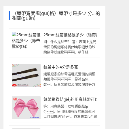
（織帶寬度規(guī)格）織帶寸是多少 分...的
相關(guān)
25mm絲帶價格是多少（絲帶批發(fā)）
問：什么是絲帶？ 答：表面上是光
滑面的綢緞類絲質(zhì)窄幅狀的紗
線類帶狀織物，稱作絲
帶，因其表...
絲帶中的4分是多寬
織帶廠家的絲帶這種光滑面的綢緞
類織帶，是禮品包
裝、玩具裝飾以及服裝服飾等方
面經(jīng)常使用的...
絲帶蝴蝶結(jié)的用寬絲帶可以打蝴蝶結(jié)嗎
答：用寬絲帶可以打蝴蝶結(ji
é)。使用各種寬度的絲帶都可
以打蝴蝶結(jié)。作為專業(yè)織
帶廠家，廣州寬豫...