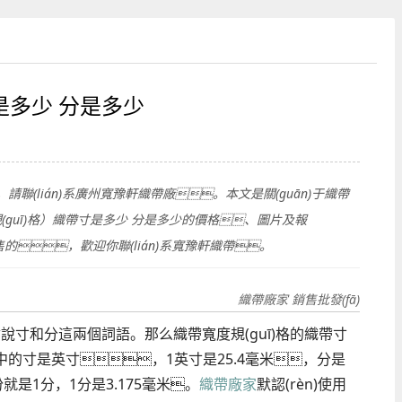
是多少 分是多少
請聯(lián)系廣州寬豫軒織帶廠。本文是關(guān)于織帶
帶寬度規(guī)格）織帶寸是多少 分是多少的價格、圖片及報
，歡迎你聯(lián)系寬豫軒織帶。
織帶廠家 銷售批發(fā)
)常會說寸和分這兩個詞語。那么織帶寬度規(guī)格的織帶寸
帶中的寸是英寸，1英寸是25.4毫米，分是
是1分，1分是3.175毫米。
織帶廠家
默認(rèn)使用