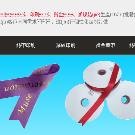
、印刷、燙金、蝴蝶結(jié)
生產(chǎn)批發
(jù)客戶不同需求，進(jìn)行個性化定制訂做
絲帶印刷
羅紋印刷
燙金織帶
絲