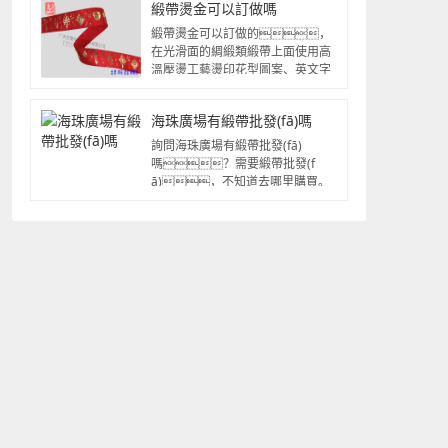
緞帶燙金可以訂做嗎
緞帶燙金可以訂做的，
在光滑面的綢緞類緞帶上面使用高
溫壓燙工藝燙印花型圖案、英文字
母logo...
海珠廣場有緞帶批發(fā)嗎
詢問海珠廣場有緞帶批發(fā)
嗎？需要緞帶批發(f
ā)，不知道去哪里購買。
請聯(lián)系廣州寬豫軒織帶
廠，專業(yè)...