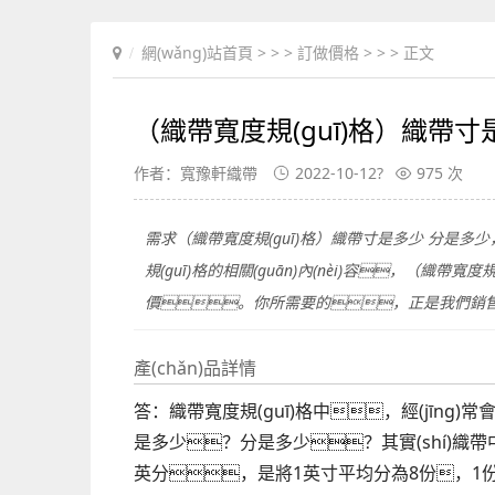
網(wǎng)站首頁
> > >
訂做價格
> > > 正文
（織帶寬度規(guī)格）織帶寸
作者：寬豫軒織帶
2022-10-12?
975 次
需求（織帶寬度規(guī)格）織帶寸是多少 分是多少，
規(guī)格的相關(guān)內(nèi)容，（織
價。你所需要的，正是我們銷售的
產(chǎn)品詳情
答：織帶寬度規(guī)格中，經(jīng
是多少？分是多少？其實(shí)織
英分，是將1英寸平均分為8份，1份就