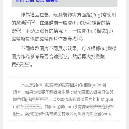
作為禮品包裝、玩具裝飾等方面經(jīng)常使用
的織帶，在選購前一般會(huì)參考織帶的情
況，手頭上沒有的情況下，一般會(huì)根據(jù)
織帶廠提供的織帶圖片作為參考。
不同織帶圖片不同展示效果，可以根據(jù)織帶
圖片作為參考是否合適，然后再大批量購
買。
本文是對(duì)織帶廠的織帶圖片的相關(guān)解
讀，如果你需要了解織帶生產(chǎn)廠家的織帶訂做與
織帶價(jià)格，以及織帶廠的織帶圖片的相關(guā
n)資訊，請(qǐng)聯(lián)系寬豫軒織帶廠在線客
服。廣州寬豫軒織帶飾品有限公司竭誠為你服務(wù)。