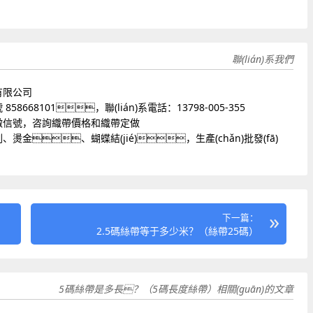
聯(lián)系我們
有限公司
8668101，聯(lián)系電話：13798-005-355
微信號，咨詢織帶價格和織帶定做
燙金、蝴蝶結(jié)，生產(chǎn)批發(fā)
下一篇：
2.5碼絲帶等于多少米？（絲帶25碼）
5碼絲帶是多長？（5碼長度絲帶）相關(guān)的文章