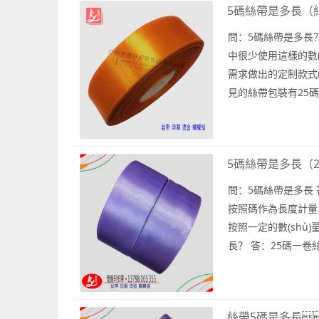
5碼絲帶是多長（
問：5碼絲帶是多長？
中很少使用這樣的數(s
需求做出的定制款式
見的絲帶包裝有25碼
間的換算進率是1碼等于
5碼絲帶是多長（
問：5碼絲帶是多長 
按照碼作為長度計量單
按照一定的數(shù
長？ 答：25碼一卷
在日常使用中經(jīn
絲帶5碼是多長