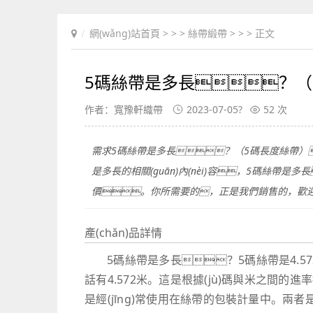
網(wǎng)站首頁
> > >
絲帶緞帶
> > > 正文
5碼絲帶是多長？（
作者：寬豫軒織帶
2023-07-05?
52 次
需求5碼絲帶是多長？（5碼長度絲帶），請
是多長的相關(guān)內(nèi)容，5碼絲帶
價。你所需要的，正是我們銷售的，歡迎你
產(chǎn)品詳情
5碼絲帶是多長？5碼絲帶是4.572
話有4.572米。這是根據(jù)碼與米之間的進
是經(jīng)常使用在絲帶的包裝計量中。兩