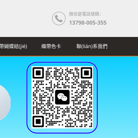
微信是電話號碼：
13798-005-355
帶蝴蝶結(jié)
織帶色卡
聯(lián)系我們