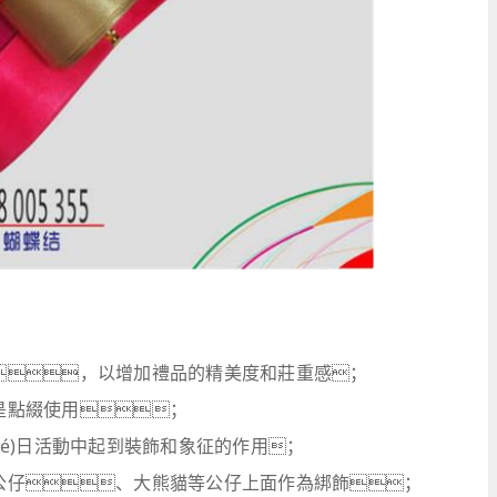
？
，以增加禮品的精美度和莊重感；
是點綴使用；
(jié)日活動中起到裝飾和象征的作用；
公仔、大熊貓等公仔上面作為綁飾；