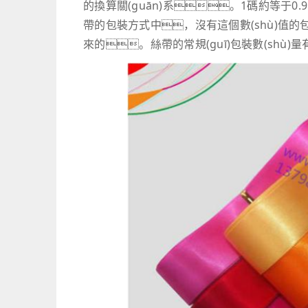
的換算關(guān)系。1碼約等于0.
帶的包裝方式中，沒有這個數(shù)值的
來的。絲帶的常規(guī)包裝數(shù)