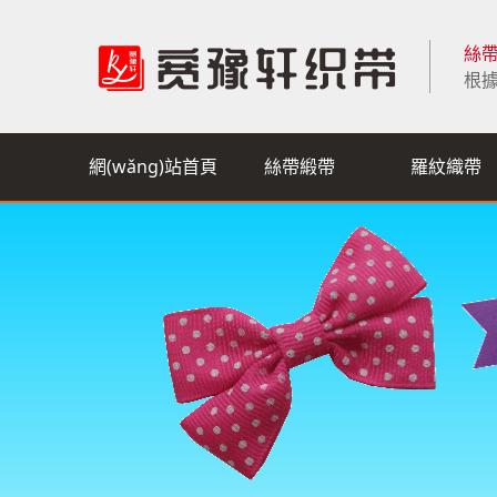
絲帶
根據
網(wǎng)站首頁
絲帶緞帶
羅紋織帶