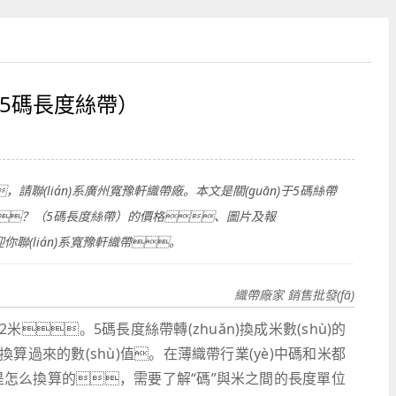
5碼長度絲帶）
聯(lián)系廣州寬豫軒織帶廠。本文是關(guān)于5碼絲帶
是多長？（5碼長度絲帶）的價格、圖片及報
聯(lián)系寬豫軒織帶。
織帶廠家 銷售批發(fā)
米。5碼長度絲帶轉(zhuǎn)換成米數(shù)的
率換算過來的數(shù)值。在薄織帶行業(yè)中碼和米都
者是怎么換算的，需要了解“碼”與米之間的長度單位