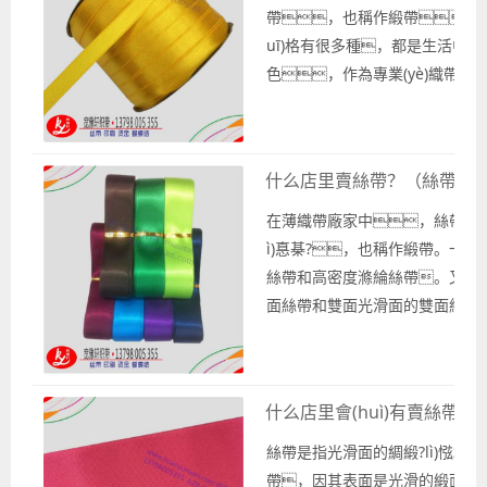
帶，也稱作緞帶
uī)格有很多種，都是生活中經(
色，作為專業(yè)織帶生產
織帶廠是按照現(xiàn)貨生產(c
帶，想尋找實(shí)體
hì)類紡織品的窄幅狀光面綢緞?lì)惪棊
什么店里賣絲帶？（絲帶廠家直
系廣州寬豫軒織帶廠，專業(y
家，為你...
在薄織帶廠家中，絲帶是指
ì)惪棊?，也稱作緞帶。一般分
絲帶和高密度滌綸絲帶。又分
面絲帶和雙面光滑面的雙面絲帶。 
體的需求可以選擇相應(yīng)
及不同分類，對(duì)于該怎么
è)一般是根據(jù)使用場(chǎng)
什么店里會(huì)有賣絲帶？（
的選擇，比如在禮品包
飾方...
絲帶是指光滑面的綢緞?lì)惤z質(
帶，因其表面是光滑的緞面也