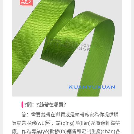
?問：?絲帶在哪買？
答：需要絲帶在哪買或是絲帶廠家為你提供購
買絲帶服務(wù)，請(qǐng)聯(lián)系寬豫軒織帶
廠，作為專業(yè)批發(fā)銷售和定制生產(chǎn)各