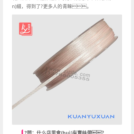
n)綴，得到了?更多人的青睞。
?問：什么店里會(huì)有賣絲帶？