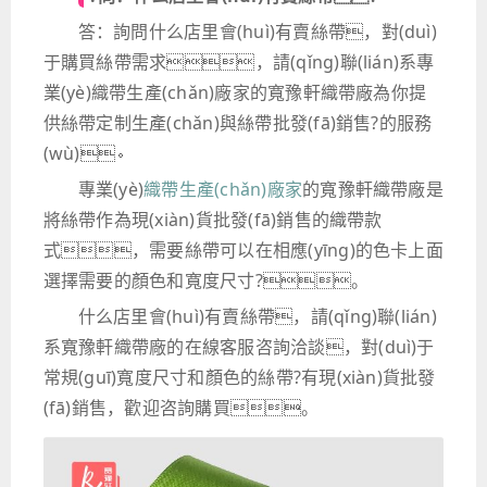
答：詢問什么店里會(huì)有賣絲帶，對(duì)
于購買絲帶需求，請(qǐng)聯(lián)系專
業(yè)織帶生產(chǎn)廠家的寬豫軒織帶廠為你提
供絲帶定制生產(chǎn)與絲帶批發(fā)銷售?的服務
(wù)。
專業(yè)
織帶生產(chǎn)廠家
的寬豫軒織帶廠是
將絲帶作為現(xiàn)貨批發(fā)銷售的織帶款
式，需要絲帶可以在相應(yīng)的色卡上面
選擇需要的顏色和寬度尺寸?。
什么店里會(huì)有賣絲帶，請(qǐng)聯(lián)
系寬豫軒織帶廠的在線客服咨詢洽談，對(duì)于
常規(guī)寬度尺寸和顏色的絲帶?有現(xiàn)貨批發
(fā)銷售，歡迎咨詢購買。