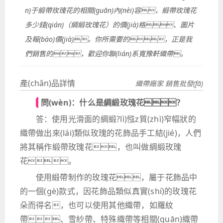
n)于緞帶玫瑰花的相關(guān)內(nèi)容，緞帶玫瑰花
多少錢(qián)（綢緞玫瑰花）的價(jià)格、圖片
及報(bào)價(jià)。你所需要的，正是我
們銷售的，歡迎你聯(lián)系寬豫軒織帶。
產(chǎn)品詳情
織帶廠家 銷售批發(fā)
問(wèn)：什么是綢緞玫瑰花？
答：使用光滑面的綢緞?lì)惤z質(zhì)窄幅狀的
織帶做出來(lái)類似玫瑰的花飾品手工結(jié)，人們
將其稱作緞帶玫瑰花，也叫做綢緞玫瑰
花。
使用緞帶制作的玫瑰花，屬于花飾品中
的一個(gè)款式，因花飾品類似真實(shí)的玫瑰花
朵而得名，也可以使用其他織帶，如羅紋
帶、雪紗帶、特殊織帶等相關(guān)織帶