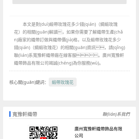
本文是對(duì)緞帶玫瑰花多少錢(qián)（綢緞玫瑰
花）的相關(guān)解讀，如果你需要了解織帶生產(chǎ
n)廠家的織帶訂做與織帶價(jià)格，以及緞帶玫瑰花多少
錢(qián)（綢緞玫瑰花）的相關(guān)資訊，請(qǐng)
聯(lián)系寬豫軒織帶廠在線客服。廣州寬豫軒
織帶飾品有限公司竭誠(chéng)為你服務(wù)。
核心關(guān)鍵詞：
緞帶玫瑰花
寬豫軒織帶
聯(lián)系我們
廣州寬豫軒織帶飾品有限
公司