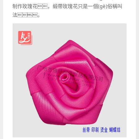
制作玫瑰花，緞帶玫瑰花只是一個(gè)俗稱叫
法。