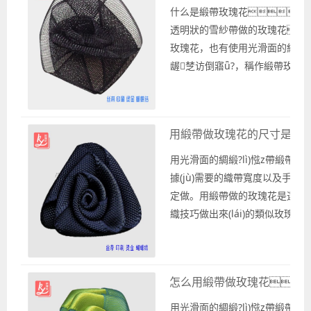
什么是緞帶玫瑰花？ 
透明狀的雪紗帶做的玫瑰花，
玫瑰花，也有使用光滑面的綢緞?lì
龌椘访倒寤ǖ?，稱作緞帶玫瑰
帶玫瑰花。 紗帶和緞帶一般是做
iàn)貨銷售的，根據(jù)市場(ch
面的需求按照一定規(guī)則做
用緞帶做玫瑰花的尺寸是多
常規(guī)顏色和寬度尺寸供客戶批
購(gòu)買，這些紗帶和緞
用光滑面的綢緞?lì)惤z帶緞帶
于禮品包裝、玩具裝飾以及
據(jù)需要的織帶寬度以及手工玫
定做。用緞帶做的玫瑰花是選擇窄
織技巧做出來(lái)的類似玫瑰
帶玫瑰花可以使用在各種場(chǎ
的發(fā)卡呀或是公仔裝飾使
有緞帶做的玫瑰花身影。 緞帶做..
怎么用緞帶做玫瑰花
用光滑面的綢緞?lì)惤z帶緞帶