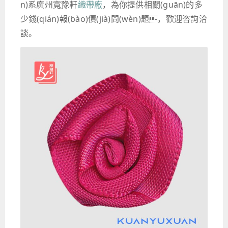
n)系廣州寬豫軒
織帶廠
，為你提供相關(guān)的多
少錢(qián)報(bào)價(jià)問(wèn)題，歡迎咨詢洽
談。