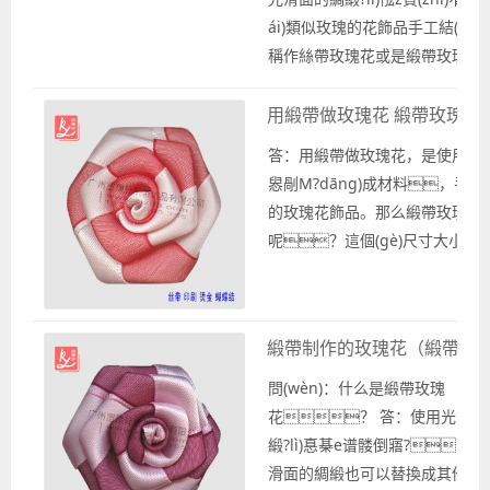
面。 用緞帶做玫瑰花，...
ái)類似玫瑰的花飾品手工結(jié
稱作絲帶玫瑰花或是緞帶玫瑰花
品手工結(jié)制作時(shí)經(jī
式，緞帶做玫瑰花是一種
用緞帶做玫瑰花 緞帶玫瑰花
也可以使用其他款式的織帶制作花
答：用緞帶做玫瑰花，是使用光滑面
é)。 緞帶是手工DIY制作
惥剮М?dāng)成材料，手工制
材料，使用不同寬度和..
的玫瑰花飾品。那么緞帶玫瑰花
呢？這個(gè)尺寸大小沒(mé
g)一的標(biāo)準(zhǔn)，一般
uō)，用緞帶做的玫瑰花是根據
(chǎng)景所做出的的設(shè)計(
緞帶制作的玫瑰花（緞帶玫
緞帶玫瑰花的尺寸大小是依據(jù)
hǎng)景化決定大小，比
問(wèn)：什么是緞帶玫瑰
尺寸和玫瑰花形狀以及花朵直徑大小
花？ 答：使用光滑面
緞?lì)惪棊е谱髅倒寤?，
滑面的綢緞也可以替換成其他織