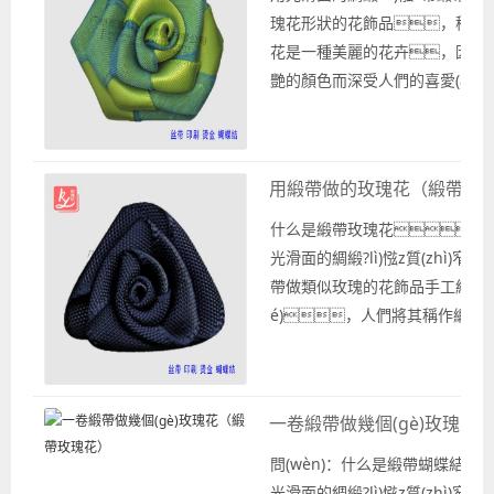
瑰花形狀的花飾品，稱作
花是一種美麗的花卉，因其優(
艷的顏色而深受人們的喜愛(ài)
花則更加精美，適合作為禮品或
將緞帶做的玫瑰花飾品用在在禮
方面可以很好的作為裝飾被廣泛
用緞帶做的玫瑰花（緞帶玫
玫...
什么是緞帶玫瑰花？ 
光滑面的綢緞?lì)惤z質(zhì)窄
帶做類似玫瑰的花飾品手工結(ji
é)，人們將其稱作緞帶
或是絲帶玫瑰花，屬于緞帶花
列。 用緞帶做的玫瑰花屬于手工
品，通過(guò)手工編織技巧做出來
一卷緞帶做幾個(gè)玫瑰花
i)的花飾手工花，屬于一
流行的手工花飾品，通常用于婚
問(wèn)：什么是緞帶蝴蝶結(jié
(duì)、服裝服飾以及禮品包裝
光滑面的綢緞?lì)惤z質(zhì)窄