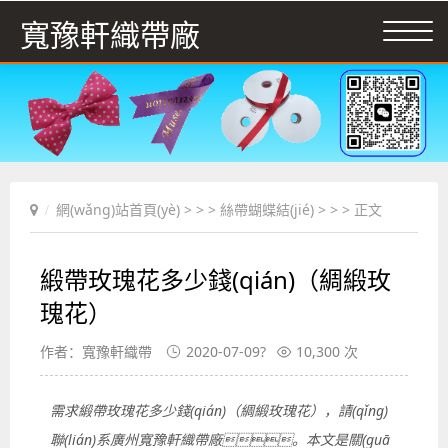
寬豫軒織帶廠
網(wǎng)站首頁(yè)
> > >
絲帶蝴蝶結(jié)
> > > 正文
緞帶玫瑰花多少錢(qián)（綢緞玫
瑰花）
作者：寬豫軒織帶
2020-07-09?
10,300 次
需求緞帶玫瑰花多少錢(qián)（綢緞玫瑰花），請(qǐng)
聯(lián)系廣州寬豫軒織帶廠。本文是關(guā