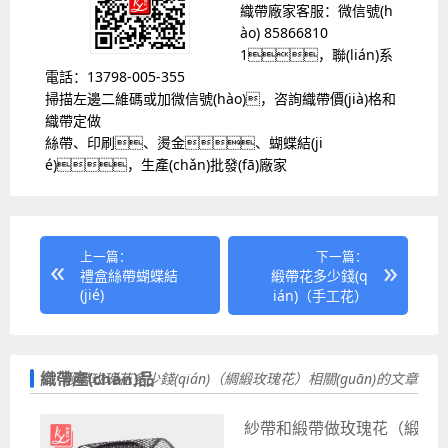
織帶廠家客服：微信號(h
ào) 85866810
1，聯(lián)系
電話：13798-005-355
掃描左邊二維碼或加微信號(hào)，咨詢織帶價(jià)格和
織帶定做
絲帶、印刷、燙金、蝴蝶結(ji
é)，生產(chǎn)批發(fā)廠家
上一篇：
下一篇：
禮盒絲帶蝴蝶結
緞帶花多少錢(q
(jié)
ián)（手工花）
織帶產(chǎn)品
緞帶玫瑰花多少錢(qián)（綢緞玫瑰花）相關(guān)的文章
紗帶和緞帶做玫瑰花（緞帶