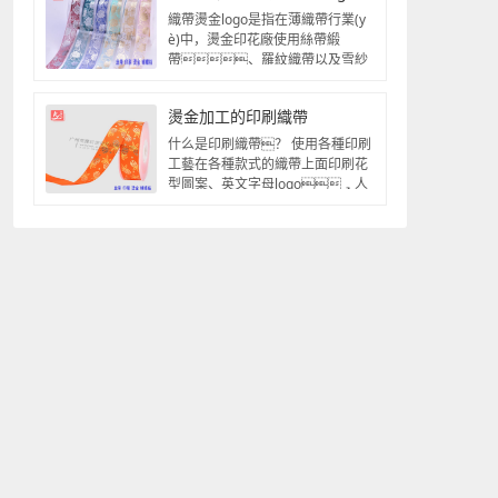
織帶燙金logo是指在薄織帶行業(y
è)中，燙金印花廠使用絲帶緞
帶、羅紋織帶以及雪紗
帶等款式的織帶...
燙金加工的印刷織帶
什么是印刷織帶？ 使用各種印刷
工藝在各種款式的織帶上面印刷花
型圖案、英文字母logo，人
們將...