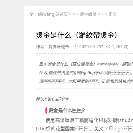
網(wǎng)站首頁
> > >
燙金織帶
> > > 正文
燙金是什么（羅紋帶燙金）
作者：寬豫軒織帶
2020-04-25?
1,267 次
需求燙金是什么（羅紋帶燙金），請聯(li
什么,羅紋帶燙金的相關(guān)內(nèi)容
價。你所需要的，正是我們銷售的
產(chǎn)品詳情
燙金是什么？
使用高溫壓燙工藝將電化鋁材料轉(zhu
(zhì)感的花型圖案、英文字母logo