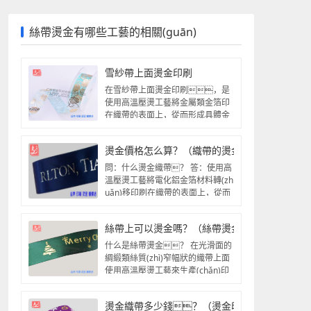
絲帶燙金有哪些工藝的相關(guān)
雪紗帶上面燙金印刷
在雪紗帶上面燙金印刷，是
使用高溫壓燙工藝將金屬類金箔印
在織帶的表面上，從而形成具體金
屬...
燙金價格怎么算？（織帶的燙金效果）
問：什么燙金織帶？ 答：使用高
溫壓燙工藝將電化鋁金箔材料轉(zh
uǎn)移印刷在織帶的表面上，從而
形成...
絲帶上可以燙金嗎？（絲帶燙金）
什么是絲帶燙金？ 在光滑面的
綢緞類絲質(zhì)窄幅狀的織帶上面
使用高溫壓燙工藝來生產(chǎn)印
刷花型圖案...
燙金織帶多少錢？（燙金印刷廠）