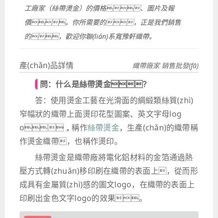
工廠家（絲帶燙金）的價格、圖片及報
價。你所需要的，正是我們銷售
的，歡迎你聯(lián)系寬豫軒織帶。
產(chǎn)品詳情
織帶廠家 銷售批發(fā)
問：什么是絲帶燙金？
答：使用燙金工藝在光滑面的綢緞類絲質(zhì)
窄幅狀的織帶上面燙印花型圖案、英文字母log
o，稱作
絲帶燙金
，生產(chǎn)的織帶稱
作燙金織帶，也稱作燙印。
絲帶燙金是織帶廠將電化鋁材料的金箔通過熱
壓方式轉(zhuǎn)移印刷在織帶的表面上，從而形
成具有金屬質(zhì)感的圖文logo，在織帶的表面上
印刷出金色文字logo的效果。