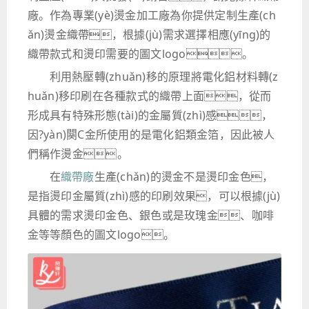
廠。作為專業(yè)燙金加工廠為你提供定制生產(ch
ǎn)燙金織帶，根據(jù)需求選擇相應(yīng)的
織帶款式和燙印需要的圖文logo。
利用熱壓轉(zhuǎn)移的原理將電化鋁材料轉(z
huǎn)移印刷在各種款式的織帶上面，從而
形成具有特殊形態(tài)的金屬質(zhì)感，
因?yàn)闋C金所使用的是電化鋁類金箔，因此被人
們稱作燙金。
在
織帶廠
生產(chǎn)的燙金不是燙印金色，
是指燙印金屬質(zhì)感的印刷效果，可以根據(jù)
具體的需求燙印金色、銀色或是玫瑰金、咖啡
金等等顏色的圖文logo。