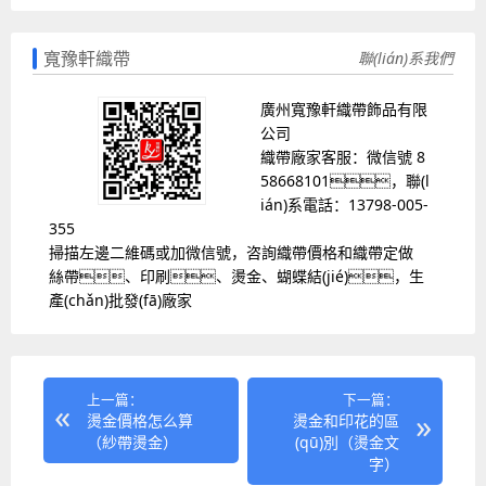
寬豫軒織帶
聯(lián)系我們
廣州寬豫軒織帶飾品有限
公司
織帶廠家客服：微信號 8
58668101，聯(l
ián)系電話：13798-005-
355
掃描左邊二維碼或加微信號，咨詢織帶價格和織帶定做
絲帶、印刷、燙金、蝴蝶結(jié)，生
產(chǎn)批發(fā)廠家
上一篇：
下一篇：
燙金價格怎么算
燙金和印花的區
（紗帶燙金）
(qū)別（燙金文
字）