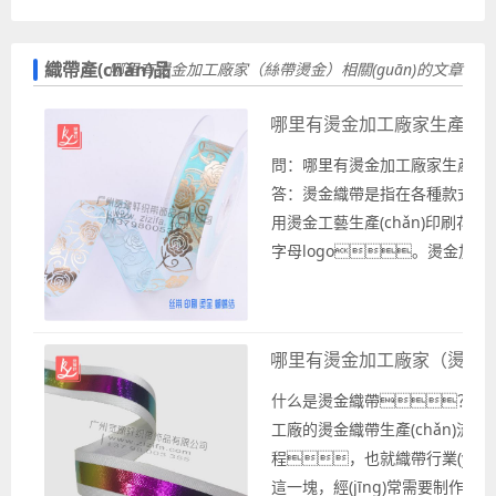
織帶產(chǎn)品
哪里有燙金加工廠家（絲帶燙金）相關(guān)的文章
哪里有燙金加工廠家生產(ch
問：哪里有燙金加工廠家生產(ch
答：燙金織帶是指在各種款式的
用燙金工藝生產(chǎn)印刷花
字母logo。燙金加
金工藝在指定的織帶上面燙印加工
ogo。 哪里有燙金加工廠家生產(
織帶？需要燙金加工廠家為你提
哪里有燙金加工廠家（燙金
帶或是批發(fā)銷售，請聯(
(yè)織帶廠家的寬豫軒織帶...
什么是燙金織帶？ 燙
工廠的燙金織帶生產(chǎn)流
程，也就織帶行業(yè)
這一塊，經(jīng)常需要制作的