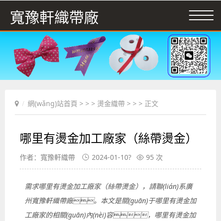
寬豫軒織帶廠
網(wǎng)站首頁
> > >
燙金織帶
> > > 正文
哪里有燙金加工廠家（絲帶燙金）
作者：寬豫軒織帶
2024-01-10?
95 次
需求哪里有燙金加工廠家（絲帶燙金），請聯(lián)系廣
州寬豫軒織帶廠。本文是關(guān)于哪里有燙金加
工廠家的相關(guān)內(nèi)容，哪里有燙金加