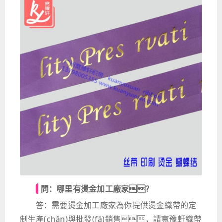
問：哪里有燙金加工廠家？
答：需要燙金加工廠家為你提供燙金織帶的定
制生產(chǎn)與批發(fā)銷售，請寬豫軒織帶