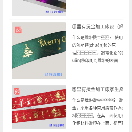
果。 采用各種款式的織帶作為
生產(chǎn)的底料，在這些織帶
上使用高溫燙金工藝生產(chǎn)
哪里有燙金加工廠家（織帶
帶，從而形成具有金屬質(zhì
燙印花型圖案、英文字母l
什么是織帶燙金？ 使用燙金
o。 在織帶上制作燙印
的熱壓轉(zhuǎn)移的原
果，也就是織帶燙金時，
理，將電化鋁的鋁層轉
個制作流程，這些...
uǎn)移印刷到織帶的表面上，得
成金屬質(zhì)感的花型圖案
字母logo的印刷織帶，這種
稱作燙金織帶或是織帶燙金
哪里有燙金加工廠家生產(ch
作為專業(yè)燙金加工廠的廣州
織帶廠為你提供各種款式的織帶
什么是織帶燙金？ 燙金加
生產(chǎn)制作服務(wù)。 作為
金，采用各種常用織帶作為燙金
è)織帶生產(chǎn)廠家為你提供
料，在其上面使用高溫
金加工，按照...
化鋁材料燙印在上面，從而形成具
hì)感的印刷織帶，也就