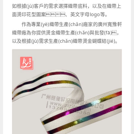
如根據(jù)客戶的需求選擇織帶底料，以及在織帶上
面燙印花型圖案、英文字母logo等。
作為專業(yè)織帶生產(chǎn)廠家的廣州寬豫軒
織帶廠為你提供燙金織帶生產(chǎn)與批發(fā)，
以及根據(jù)需求生產(chǎn)織帶燙金蝴蝶結(jié)。