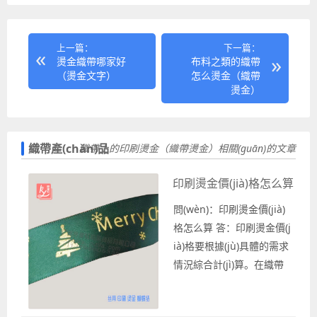
上一篇：
下一篇：
燙金織帶哪家好
布料之類的織帶
（燙金文字）
怎么燙金（織帶
燙金）
織帶產(chǎn)品
織帶上的印刷燙金（織帶燙金）相關(guān)的文章
印刷燙金價(jià)格怎么算
問(wèn)：印刷燙金價(jià)
格怎么算 答：印刷燙金價(j
ià)格要根據(jù)具體的需求
情況綜合計(jì)算。在織帶
上面使用燙金工藝印刷花型
圖案、英文字母