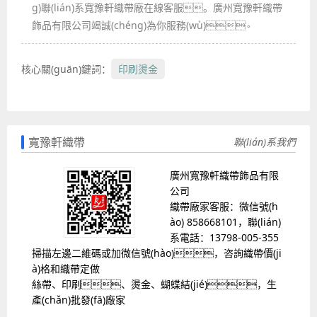
g)聯(lián)系寬豫軒織帶廠在線客服。廣州寬豫軒織帶
飾品有限公司竭誠(chéng)為你服務(wù)。
核心關(guān)鍵詞：
印刷燙金
寬豫軒織帶
聯(lián)系我們
廣州寬豫軒織帶飾品有限
公司
織帶廠家客服：微信號(h
ào) 858668101，聯(lián)
系電話：13798-005-355
掃描左邊二維碼或加微信號(hào)，咨詢織帶價(ji
à)格和織帶定做
絲帶、印刷、燙金、蝴蝶結(jié)，生
產(chǎn)批發(fā)廠家