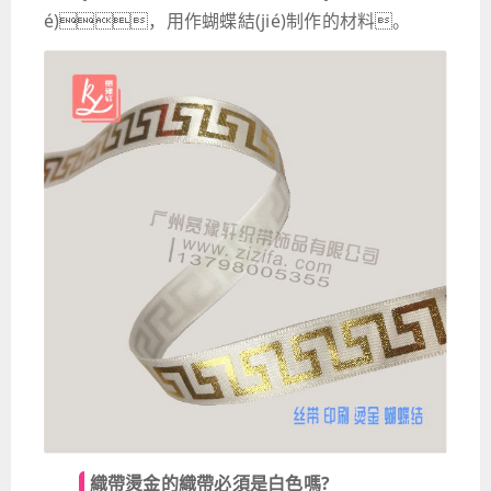
é)，用作蝴蝶結(jié)制作的材料。
織帶燙金的織帶必須是白色嗎?