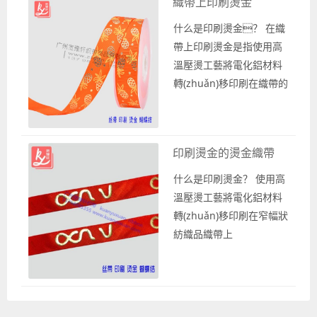
織帶上印刷燙金
花。 對(duì)于燙金織帶可
以根據(jù)需求選擇需要的織
什么是印刷燙金？ 在織
帶，比如絲帶緞帶或是
帶上印刷燙金是指使用高
羅紋織帶以及雪紗帶都是可以
溫壓燙工藝將電化鋁材料
作為燙金加工的印刷底料織
轉(zhuǎn)移印刷在織帶的
帶，然后在其上面燙金加
表面上，從而形成具
工...
有金屬質(zhì)感的花型圖
案、英文字母logo，也
印刷燙金的燙金織帶
稱作燙金織帶或是織帶燙
金。 織帶燙金屬于特
什么是印刷燙金？ 使用高
殊款式的印刷織帶，
溫壓燙工藝將電化鋁材料
在生產(chǎn)印刷時(shí)
轉(zhuǎn)移印刷在窄幅狀
主要是根據(jù)客戶的需求
紡織品織帶上
選擇相應(yīng)的織帶和
面，從而形成具
印刷工藝來(lái)生產(chǎ
有金屬質(zhì)感的花型圖
n)燙金織帶。 織帶燙金
案、英文字母logo，
是在常用織帶上面燙印...
人們將其稱作燙金織帶或