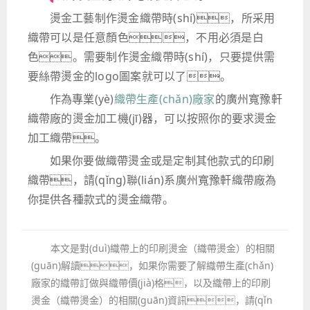
燙金工藝制作燙金織帶時(shí)，所采用
織帶可以是任意顏色，不用必須是白
色。需要制作燙金織帶時(shí)，只要提供需
要絲帶燙金的logo圖案就可以了。
作為專業(yè)
織帶生產(chǎn)廠家
的廣州寬豫軒
織帶廠的燙金加工機(jī)器，可以按照你的要求燙金
加工織帶。
如果你要做織帶燙金或是定制其他款式的印刷
織帶，請(qǐng)聯(lián)系廣州寬豫軒織帶廠為
你提供各種款式的燙金織帶。
本文是對(duì)織帶上的印刷燙金（織帶燙金）的相關
(guān)解讀，如果你需要了解織帶生產(chǎn)
廠家的織帶訂做與織帶價(jià)格，以及織帶上的印刷
燙金（織帶燙金）的相關(guān)資訊，請(qǐn