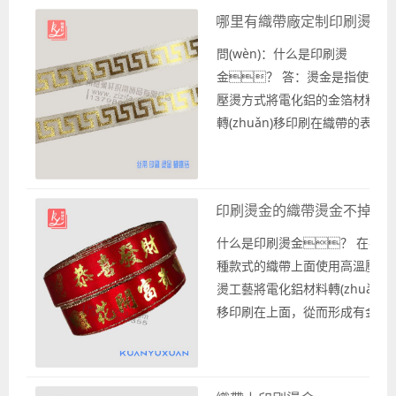
logo稱作印刷燙金或是燙金
哪里有織帶廠定制印刷燙金
織帶。 對(duì)于
印刷燙金價(jià)格的計(jì)
問(wèn)：什么是印刷燙
算，要根據(jù)下面幾個(g
金？ 答：燙金是指使用
è)方面綜合計(jì)算：
壓燙方式將電化鋁的金箔材料
1、織帶款
轉(zhuǎn)移印刷在織帶的表面
式； 2、織帶寬度
上，從而形成具有金屬
尺寸；
質(zhì)感的花型圖案、英文字
3、燙金工藝；
母logo的印刷織帶。 印刷燙
印刷燙金的織帶燙金不掉金
4、定制數(shù)
金是指生產(chǎn)燙金織帶，
量。
可以根據(jù)需求選擇相應(yīn
什么是印刷燙金？ 在各
g)的絲帶緞帶、羅紋織帶
種款式的織帶上面使用高溫壓
或是雪紗帶等款式的織帶作為
燙工藝將電化鋁材料轉(zhuǎn)
燙金印刷的底料，在其
移印刷在上面，從而形成有金
表面上印刷燙印相應(yīng)的
屬質(zhì)感的花型圖案、
圖文logo。 問(wè
英文字母logo的織帶，這種織
n)：哪里...
帶稱作燙金織帶或是燙金印