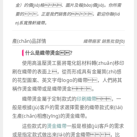
金）的價(jià)格、圖片及報(bào)價(jià)。你所需
要的，正是我們銷售的，歡迎你聯(liá
n)系寬豫軒織帶。
產(chǎn)品詳情
織帶廠家 銷售批發(fā)
什么是織帶燙金？
使用高溫壓燙工藝將電化鋁材料轉(zhuǎn)移印
刷在織帶的表面上，從而形成具有金屬質(zhì)感
的花型圖案、英文字母logo的織帶，人們將其
稱作燙金織帶或是織帶燙金。
織帶燙金屬于定制款式的
印刷織帶
，一
般是根據(jù)客戶的需求選擇需要的織帶款式來(lái)
生產(chǎn)相應(yīng)的燙金織帶。
這些款式的
燙金織帶
一般是根據(jù)客戶的需求
或是指定款式做出來(lái)的燙金織帶，比