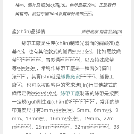
格、圖片及報(bào)價(jià)。你所需要的，正是我們
銷售的，歡迎你聯(lián)系寬豫軒織帶。
產(chǎn)品詳情
織帶廠家 銷售批發(fā)
絲帶工廠是生產(chǎn)制造光滑面的綢緞?lì)惪
棊?，也有其他款式的織帶，比如羅紋織
帶、雪紗帶，以及特殊織帶
等，常稱作絲帶工廠是一種習(xí)慣叫
法，其實(shí)就是
織帶廠家
、織帶工
廠，也可以按照客戶的需求進(jìn)行其他款式的
織帶定做。
絲帶工廠
制造的絲帶是按照
一定規(guī)則生產(chǎn)的，常用的絲
帶寬度尺寸有3mm、5mm、6mm、9
mm、13mm、16mm、19mm、22m
m、25mm、32mm、38