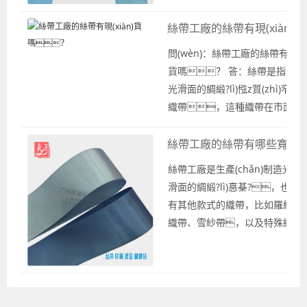
(xì)膩與光滑的表面。 在日常使
絲帶工廠的絲帶有現(xiàn)
中人們喜歡將絲帶工廠稱作絲帶
廠家或是織帶廠，根據(jù)具
問(wèn)：絲帶工廠的絲帶有現(xi
體的需求可以有不同的稱呼。
貨嗎？ 答：絲帶是指表面
根據(jù)具體的需求來(lái)生產(c
光滑面的綢緞?lì)惤z質(zhì)窄幅
ǎn)相應(yīng)的顏色和寬度尺寸
織帶，這種織帶在市面上
以及相應(yīng)的款式絲帶。 ...
常用款式，在織帶廠家生產(chǎn
織帶中一般是按照現(xiàn)貨供應(
絲帶工廠的絲帶有哪些寬度
g)批發(fā)銷售的織帶款
絲帶工廠是生產(chǎn)制造光
式，作為絲帶工廠的
滑面的綢緞?lì)惪棊?，也
是有現(xiàn)貨。 需要絲
有其他款式的織帶，比如羅紋
廠為你提供絲帶批發(fā)銷售，
織帶、雪紗帶，以及特殊織
(lián)系專業(yè)織帶廠家的寬
帶等，常稱作絲帶工廠是一種
帶廠為你提供相應(yīng)的服務(
習(xí)慣叫法，其實(shí)就
ù)，可以在絲...
是織帶廠家、織帶工
廠，也可以按照客戶的需求進(j