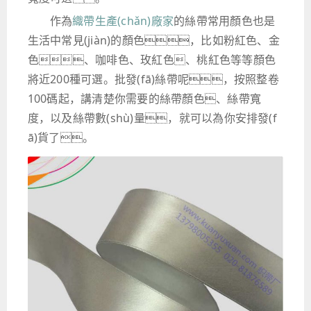
作為
織帶生產(chǎn)廠家
的絲帶常用顏色也是
生活中常見(jiàn)的顏色，比如粉紅色、金
色、咖啡色、玫紅色、桃紅色等等顏色
將近200種可選。批發(fā)絲帶呢，按照整卷
100碼起，講清楚你需要的絲帶顏色、絲帶寬
度，以及絲帶數(shù)量，就可以為你安排發(f
ā)貨了。