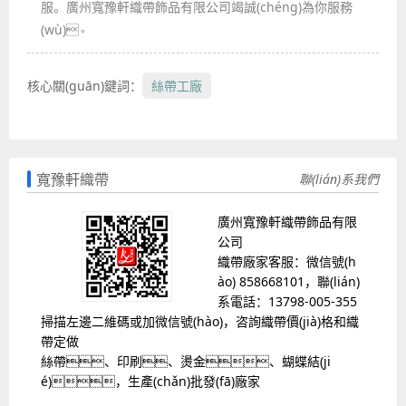
服。廣州寬豫軒織帶飾品有限公司竭誠(chéng)為你服務
(wù)。
核心關(guān)鍵詞：
絲帶工廠
寬豫軒織帶
聯(lián)系我們
廣州寬豫軒織帶飾品有限
公司
織帶廠家客服：微信號(h
ào) 858668101，聯(lián)
系電話：13798-005-355
掃描左邊二維碼或加微信號(hào)，咨詢織帶價(jià)格和織
帶定做
絲帶、印刷、燙金、蝴蝶結(ji
é)，生產(chǎn)批發(fā)廠家