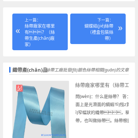
上一篇：
下一篇：
絲帶廠家在哪里
蝴蝶結(jié)絲帶
有？（絲
（禮盒包裝絲
帶生產(chǎn)廠
帶）
家）
織帶產(chǎn)品
絲帶工廠批發(fā)銀色絲帶相關(guān)的文章
絲帶廠家哪里有（絲帶工廠
問(wèn)：什么是絲帶？ 答：表
面上是光滑面的綢緞?lì)惤z質(zh
ì)窄幅狀的織帶，稱作
帶，也叫做絲帶。絲帶根據(jù)
相應(yīng)的經(jīng)紗和緯紗的
交叉編織可以得到相應(yīng)的