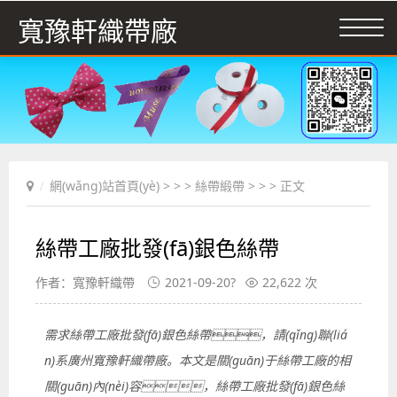
寬豫軒織帶廠
網(wǎng)站首頁(yè)
> > >
絲帶緞帶
> > > 正文
絲帶工廠批發(fā)銀色絲帶
作者：寬豫軒織帶
2021-09-20?
22,622 次
需求絲帶工廠批發(fā)銀色絲帶，請(qǐng)聯(liá
n)系廣州寬豫軒織帶廠。本文是關(guān)于絲帶工廠的相
關(guān)內(nèi)容，絲帶工廠批發(fā)銀色絲