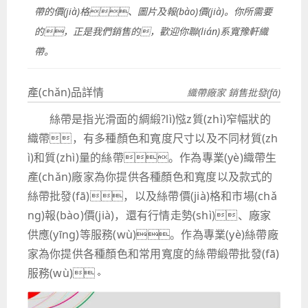
帶的價(jià)格、圖片及報(bào)價(jià)。你所需要
的，正是我們銷售的，歡迎你聯(lián)系寬豫軒織
帶。
產(chǎn)品詳情
織帶廠家 銷售批發(fā)
絲帶是指光滑面的綢緞?lì)惤z質(zhì)窄幅狀的
織帶，有多種顏色和寬度尺寸以及不同材質(zh
ì)和質(zhì)量的絲帶。作為專業(yè)織帶生
產(chǎn)廠家為你提供各種顏色和寬度以及款式的
絲帶批發(fā)，以及絲帶價(jià)格和市場(chǎ
ng)報(bào)價(jià)，還有行情走勢(shì)、廠家
供應(yīng)等服務(wù)。作為專業(yè)絲帶廠
家為你提供各種顏色和常用寬度的絲帶緞帶批發(fā)
服務(wù)。