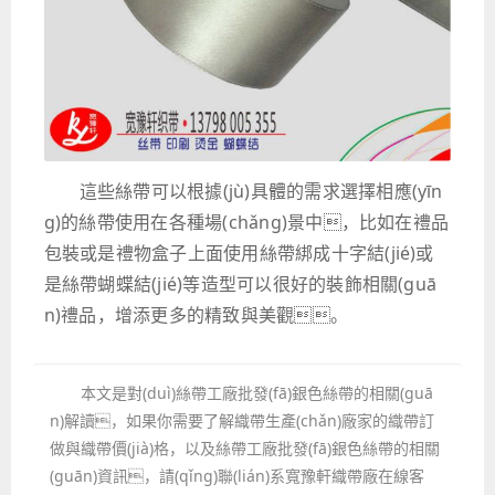
這些絲帶可以根據(jù)具體的需求選擇相應(yīn
g)的絲帶使用在各種場(chǎng)景中，比如在禮品
包裝或是禮物盒子上面使用絲帶綁成十字結(jié)或
是絲帶蝴蝶結(jié)等造型可以很好的裝飾相關(guā
n)禮品，增添更多的精致與美觀。
本文是對(duì)絲帶工廠批發(fā)銀色絲帶的相關(guā
n)解讀，如果你需要了解織帶生產(chǎn)廠家的織帶訂
做與織帶價(jià)格，以及絲帶工廠批發(fā)銀色絲帶的相關
(guān)資訊，請(qǐng)聯(lián)系寬豫軒織帶廠在線客