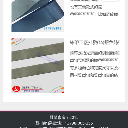
帶工廠為你提供絲帶批發(fā)銷
也有其他款式的織
售，可以聯(lián)系專業(y
帶，比如羅紋織
廠家的寬豫軒織帶廠為你提供相應(y
帶、雪紗帶，以
的服務(wù)，可以在絲.
及特殊織帶等，常稱作絲帶工
廠是一種習慣叫法，其實
絲帶工廠批發(fā)銀色絲帶
就是織帶廠家、織
帶工廠，也可以按照客戶的需
絲帶是指光滑面的綢緞類絲質
求進行其他款式的織帶定
(zhì)窄幅狀的織帶，
做。絲帶工廠制造的
有多種顏色和寬度尺寸以及不
絲帶是按照一定規(guī)則生產
同材質(zhì)和質(zhì)量的絲
(chǎn)的，常用的絲帶寬度尺
帶。作為專業(yè)
寸有3mm、5m
織帶生產(chǎn)廠家為你提供
m、6mm、
各種顏色和寬度以及款式的絲
9mm、13mm、16
帶批發(fā)，以及絲帶價
mm、19mm、2...
格和市場報價，還
織帶廠家
? 2015
有行情走勢、廠家供應
聯(lián)系電話：13798-005-355
(yīng)等服務(wù)。作為專業