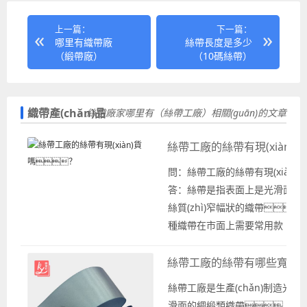
上一篇：
下一篇：
哪里有織帶廠
絲帶長度是多少
（緞帶廠）
（10碼絲帶）
織帶產(chǎn)品
絲帶廠家哪里有（絲帶工廠）相關(guān)的文章
絲帶工廠的絲帶有現(xiàn)
問：絲帶工廠的絲帶有現(xiàn)
答：絲帶是指表面上是光滑面的
絲質(zhì)窄幅狀的織帶
種織帶在市面上需要常用款
式，在織帶廠家生產(ch
的織帶中一般是按照現(xiàn)貨供應
絲帶工廠的絲帶有哪些寬度
g)批發(fā)銷售的織帶款式，作
絲帶工廠是生產(chǎn)制造光
廠的絲帶是有現(xiàn)貨。 
滑面的綢緞類織帶，