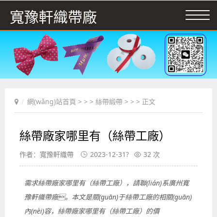
寬豫軒織帶廠
網(wǎng)站首頁
> > >
絲帶緞帶
> > > 正文
絲帶廠家哪里有（絲帶工廠）
作者：寬豫軒織帶
2023-12-31?
32 次
需求絲帶廠家哪里有（絲帶工廠），請聯(lián)系廣州寬
豫軒織帶廠。本文是關(guān)于絲帶工廠的相關(guān)
內(nèi)容，絲帶廠家哪里有（絲帶工廠）的價