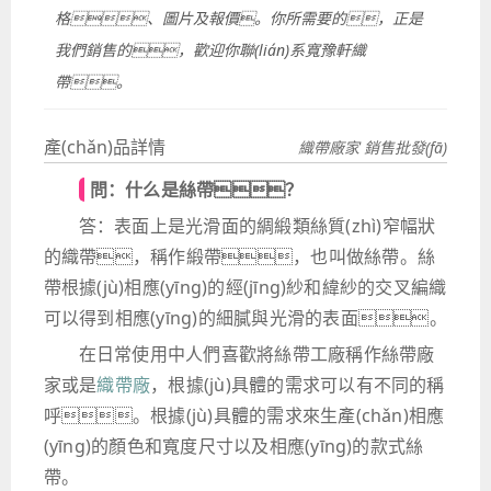
格、圖片及報價。你所需要的，正是
我們銷售的，歡迎你聯(lián)系寬豫軒織
帶。
產(chǎn)品詳情
織帶廠家 銷售批發(fā)
問：什么是絲帶？
答：表面上是光滑面的綢緞類絲質(zhì)窄幅狀
的織帶，稱作緞帶，也叫做絲帶。絲
帶根據(jù)相應(yīng)的經(jīng)紗和緯紗的交叉編織
可以得到相應(yīng)的細膩與光滑的表面。
在日常使用中人們喜歡將絲帶工廠稱作絲帶廠
家或是
織帶廠
，根據(jù)具體的需求可以有不同的稱
呼。根據(jù)具體的需求來生產(chǎn)相應
(yīng)的顏色和寬度尺寸以及相應(yīng)的款式絲
帶。