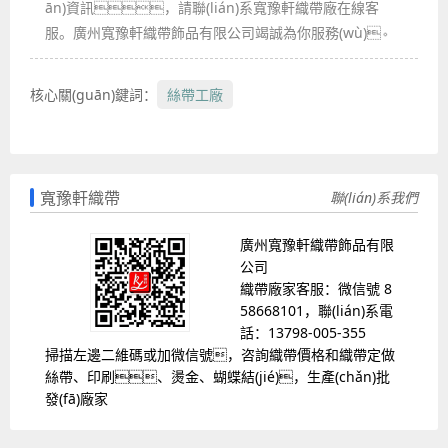
ān)資訊，請聯(lián)系寬豫軒織帶廠在線客
服。廣州寬豫軒織帶飾品有限公司竭誠為你服務(wù)。
核心關(guān)鍵詞：
絲帶工廠
寬豫軒織帶
聯(lián)系我們
廣州寬豫軒織帶飾品有限
公司
織帶廠家客服：微信號 8
58668101，聯(lián)系電
話：13798-005-355
掃描左邊二維碼或加微信號，咨詢織帶價格和織帶定做
絲帶、印刷、燙金、蝴蝶結(jié)，生產(chǎn)批
發(fā)廠家